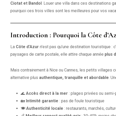
Ciotat et Bandol
. Louer une villa dans ces destinations ga
pourquoi ces trois villes sont les meilleures pour vos vaca
Introduction : Pourquoi la Côte d’Az
La
Côte d’Azur
n’est pas qu’une destination touristique : 
paysages de carte postale, elle attire chaque année
plus d
Mais contrairement à Nice ou Cannes, les petits villages
alternative plus
authentique, tranquille et abordable
. U
🌊
Accès direct à la mer
: plages privées ou semi-
🏡
Intimité garantie
: pas de foule touristique
🍽️
Authenticité locale
: restaurants, marchés, cultu
💰
Meilleur rapport qualité-prix
: 30-40% moins ch