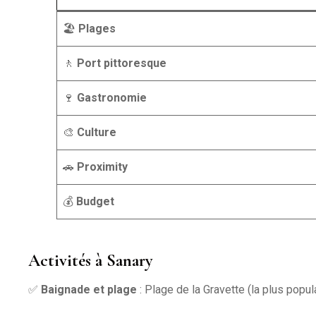
🏖️
Plages
🚶
Port pittoresque
🍷
Gastronomie
🎨
Culture
🚗
Proximity
💰
Budget
Activités à Sanary
✅
Baignade et plage
: Plage de la Gravette (la plus popul