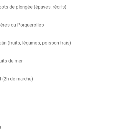
pots de plongée (épaves, récifs)
yères ou Porquerolles
tin (fruits, légumes, poisson frais)
ruits de mer
at (2h de marche)
e