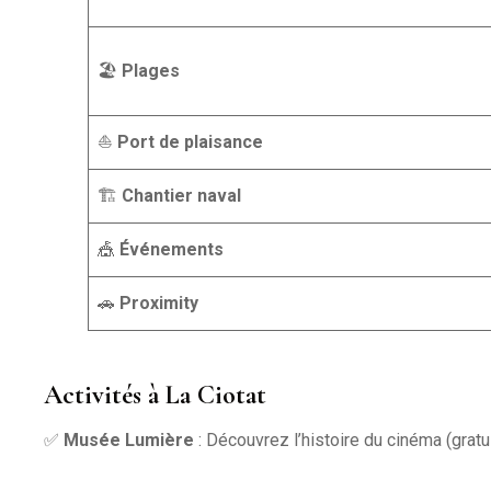
🏖️
Plages
⛵
Port de plaisance
🏗️
Chantier naval
🎪
Événements
🚗
Proximity
Activités à La Ciotat
✅
Musée Lumière
: Découvrez l’histoire du cinéma (gratu