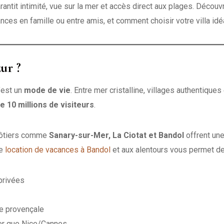
rantit intimité, vue sur la mer et accès direct aux plages. Découv
nces en famille ou entre amis, et comment choisir votre villa idé
ur ?
c’est un
mode de vie
. Entre mer cristalline, villages authentiques 
e 10 millions de visiteurs
.
 côtiers comme
Sanary-sur-Mer, La Ciotat et Bandol
offrent un
ne
location de vacances à Bandol
et aux alentours vous permet de
privées
re provençale
er que Nice/Cannes