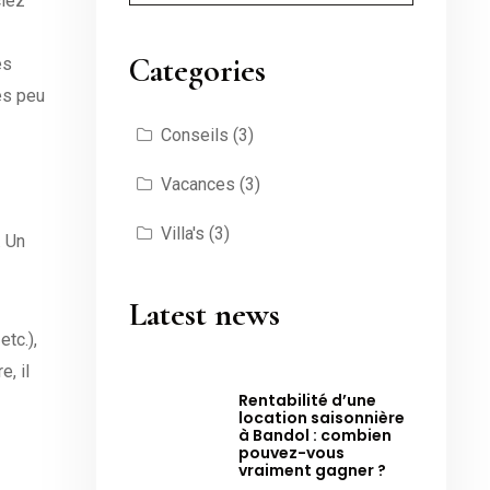
ciez
Categories
es
ès peu
Conseils
(3)
Vacances
(3)
Villa's
(3)
. Un
Latest news
etc.),
, il
Rentabilité d’une
location saisonnière
à Bandol : combien
pouvez-vous
vraiment gagner ?