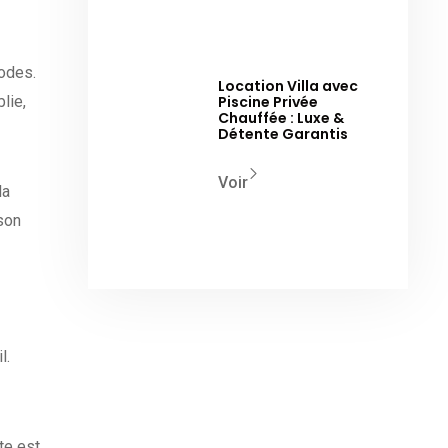
iodes.
Location Villa avec
lie,
Piscine Privée
Chauffée : Luxe &
Détente Garantis
Voir
la
 son
l.
te est