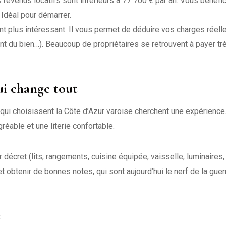
 revenus locatifs sont inférieurs à 77 700 € par an. Vous bénéfi
 Idéal pour démarrer.
t plus intéressant. Il vous permet de déduire vos charges réell
nt du bien…). Beaucoup de propriétaires se retrouvent à payer tr
ui change tout
 qui choisissent la Côte d’Azur varoise cherchent une expérience
éable et une literie confortable.
décret (lits, rangements, cuisine équipée, vaisselle, luminaires, 
btenir de bonnes notes, qui sont aujourd’hui le nerf de la guerre
: