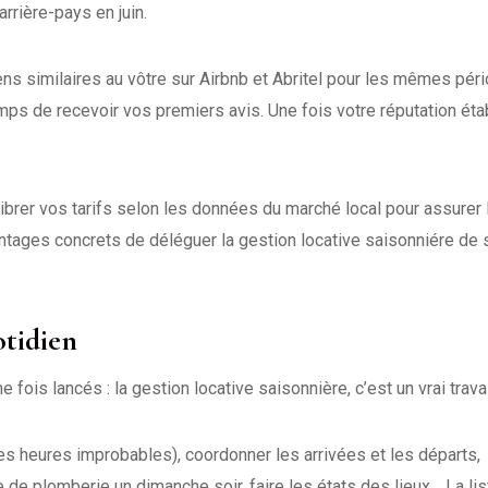
rrière-pays en juin.
ns similaires au vôtre sur Airbnb et Abritel pour les mêmes pér
s de recevoir vos premiers avis. Une fois votre réputation étab
brer vos tarifs selon les données du marché local pour assurer 
vantages concrets de déléguer la gestion locative saisonniére de
otidien
fois lancés : la gestion locative saisonnière, c’est un vrai travai
heures improbables), coordonner les arrivées et les départs,
de plomberie un dimanche soir, faire les états des lieux… La lis