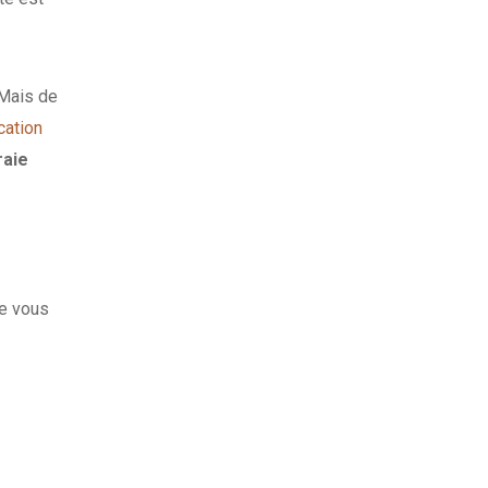
 Mais de
cation
raie
ue vous